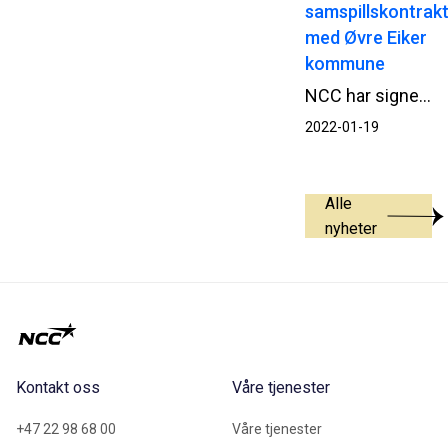
samspillskontrak
med Øvre Eiker
kommune
NCC har signert samspillskontrakt med Øvre Eiker kommune for nytt renseanlegg i Hokksund.
2022-01-19
Alle
nyheter
Kontakt oss
Våre tjenester
+47 22 98 68 00
Våre tjenester