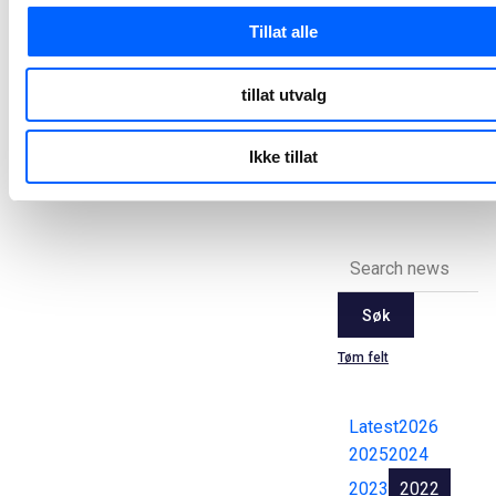
levert av NCC
Tillat alle
Båstadlund arbeids- og aktivitetssenter ble torsdag denne uken offisielt åpnet og er Halden kommunes første plusshus. NCC har stått for byggingen og med energibrønner og solceller på taket, vil dette bygget produsere mer strøm enn det bruker.
2024-08-29 15:35
tillat utvalg
Ikke tillat
Alle
pressemeldinger
Søk
Tøm felt
Latest
2026
2025
2024
2023
2022