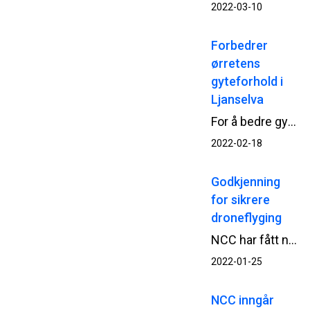
2022-03-10
Forbedrer
ørretens
gyteforhold i
Ljanselva
For å bedre gyteforholdene for ørreten i Ljanselva i Oslo, har NCC Område Oslo nylig utført habitatforbedring.
2022-02-18
Godkjenning
for sikrere
droneflyging
NCC har fått ny godkjenning for fortsatt droneflyging i sine anleggsprosjekt, etter at nye, strengere europeiske regler for å fly drone begynte å gjelde fra nyttår.
2022-01-25
NCC inngår