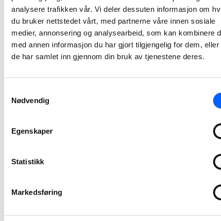
Tre av åtte jernbanestasjoner som NCC oppgraderer i Oslo-regionen på oppdrag fra Bane NOR, er denne uken overlevert og satt i drift. Stasjonene skal blant annet tilpasses nye togsett, og Haugenstua, Strømmen og Fjellhamar er først ut.
analysere trafikken vår. Vi deler dessuten informasjon om h
du bruker nettstedet vårt, med partnerne våre innen sosiale
2024-10-30 10:03
medier, annonsering og analysearbeid, som kan kombinere 
med annen informasjon du har gjort tilgjengelig for dem, elle
NCC
de har samlet inn gjennom din bruk av tjenestene deres.
Awareness
Day: Vi jobber
sikkert eller
Samtykkevalg
ikke i det hele
Nødvendig
tatt
I morgen arrangeres Awareness Day på alle NCCs nordiske arbeidsplasser. Årets tema understreker den kritiske betydningen av å gjenkjenne og adressere risikoatferd som kan føre til utrygge og usunne arbeidsmiljøer: “Jeg går aldri på akkord med sikkerhet – jeg jobber sikkert eller ikke i det hele tatt”.
Egenskaper
2024-09-03 10:11
Statistikk
Første
plusshus i
Markedsføring
Halden
kommune