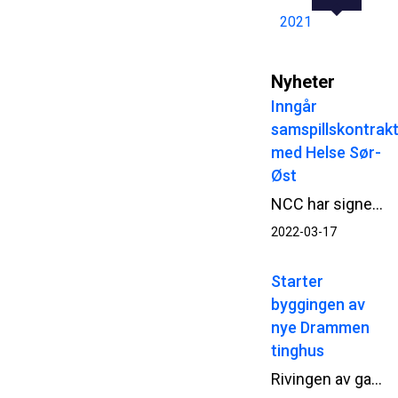
2021
Nyheter
Inngår
samspillskontrak
med Helse Sør-
Øst
NCC har signert samspillskontrakt med Helse Sør-Øst RHF for utvikling av Ny sikkerhetspsykiatri på Ila i Bærum. Samspillsarbeidet starter opp umiddelbart.
2022-03-17
Starter
byggingen av
nye Drammen
tinghus
Rivingen av gamle Park hotell i Drammen er gjennomført. Nå starter Statsbygg og NCC opp betongarbeidene til det nye tinghuset.