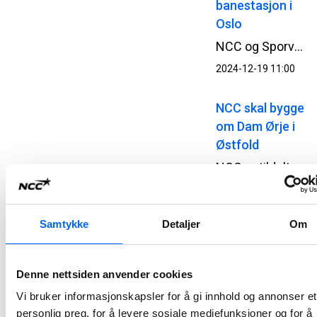
banestasjon i
Oslo
NCC og Sporveien har inngått kontrakt for oppgradering av Majorstuen T-banestasjon i Oslo. Kontrakten har en verdi på cirka 350 MNOK.
2024-12-19 11:00
NCC skal bygge
om Dam Ørje i
Østfold
NCC er tildelt kontrakt for ombygging og rehabilitering av Dam Ørje i Østfold. Prosjektet har en kontraktssum på ca. 65 MNOK.
2024-10-31 13:01
Samtykke
Detaljer
Om
NCC
overleverer tre
oppgraderte
Denne nettsiden anvender cookies
jernbanestasjone
Vi bruker informasjonskapsler for å gi innhold og annonser et
i Oslo
personlig preg, for å levere sosiale mediefunksjoner og for å