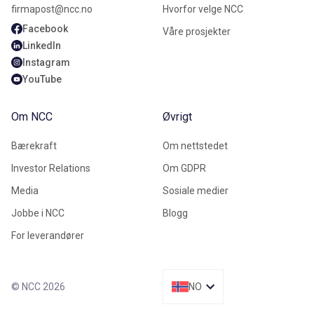
firmapost@ncc.no
Hvorfor velge NCC
Facebook
Våre prosjekter
LinkedIn
Instagram
YouTube
Om NCC
Øvrigt
Bærekraft
Om nettstedet
Investor Relations
Om GDPR
Media
Sosiale medier
Jobbe i NCC
Blogg
For leverandører
© NCC 2026
NO