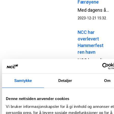
Færøyene
Med dagens åpning av Sandoytunnelen har NCC ferdigstilt den andre undersjøiske veitunnelen på øyriket siden 2020, og til en samlet verdi av 2,7 MNOK.
2023-12-21 15:32
NCC har
overlevert
Hammerfest
ren havn
NCC har nylig overlevert prosjekt Hammerfest ren havn til Kystverket og Hammerfest kommune, og har dermed ferdigstilt den storstilte miljøoppryddingen og fornyelsen av kommunens byhavn og Forsøl fiskerihavn.
2023-12-18 08:00
Samtykke
Detaljer
Om
Lars Petter
Gamlem er ny
leder i NCC
Denne nettsiden anvender cookies
Building
Vi bruker informasjonskapsler for å gi innhold og annonser et
Norway
personlig preg, for å levere sosiale mediefunksjoner og for å