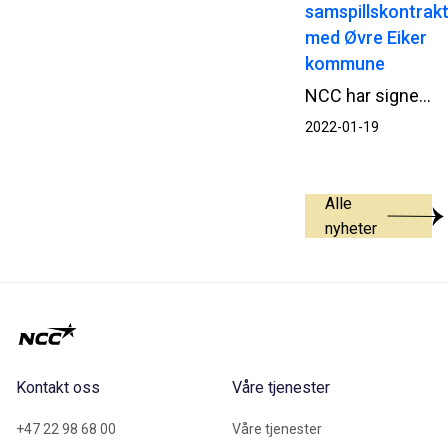
samspillskontrak
med Øvre Eiker
kommune
NCC har signert samspillskontrakt med Øvre Eiker kommune for nytt renseanlegg i Hokksund.
2022-01-19
Alle
nyheter
Kontakt oss
Våre tjenester
+47 22 98 68 00
Våre tjenester