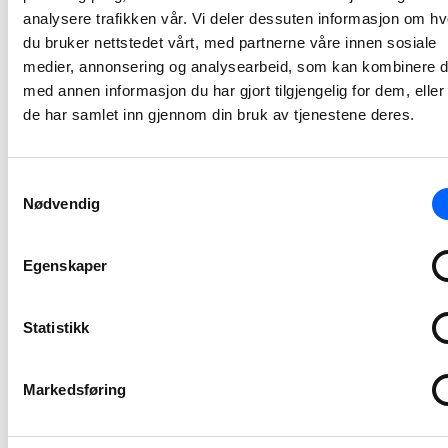
Lars Petter Gamlem er i dag avdelingsleder for NCCs avdeling i Midt-Norge, en rolle han har hatt siden 2015. Han er utdannet sivilingeniør, Master of Science and Technology, fra NTNU.
analysere trafikken vår. Vi deler dessuten informasjon om h
du bruker nettstedet vårt, med partnerne våre innen sosiale
2023-12-04 13:01
medier, annonsering og analysearbeid, som kan kombinere 
med annen informasjon du har gjort tilgjengelig for dem, elle
NCC har
de har samlet inn gjennom din bruk av tjenestene deres.
signert fire nye
kontrakter med
Oslo kommune
Samtykkevalg
Nødvendig
NCC har nylig signert fire nye kontrakter med henholdsvis Vann- og avløpsetaten, Bymiljøetaten og OsloBygg KF. De fire kontraktene har en samlet verdi på cirka 240 MNOK.
2023-11-17 07:45
Egenskaper
NCC har
inngått
Statistikk
samspillsavtale
med Bane NOR
Markedsføring
for ombygging
av