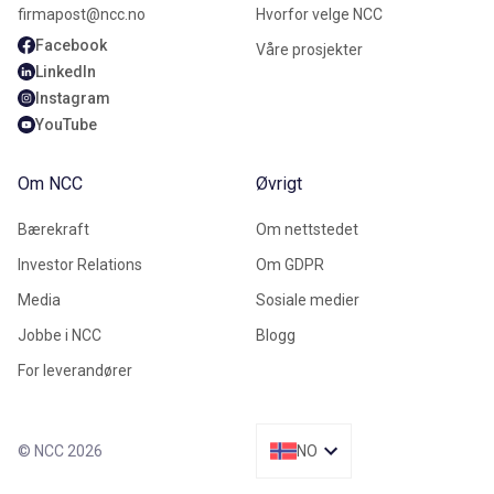
firmapost@ncc.no
Hvorfor velge NCC
Facebook
Våre prosjekter
LinkedIn
Instagram
YouTube
Om NCC
Øvrigt
Bærekraft
Om nettstedet
Investor Relations
Om GDPR
Media
Sosiale medier
Jobbe i NCC
Blogg
For leverandører
© NCC 2026
NO