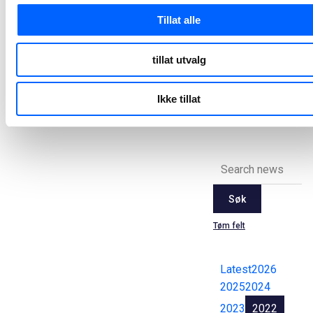
jernbanestasjone
Tillat alle
NCC har i dag signert en samspillskontrakt med Bane NOR for ombygging og tilpasning av åtte jernbanestasjoner i Oslo-regionen for nye togsett.
2023-11-14 14:50
tillat utvalg
Ikke tillat
Alle
pressemeldinger
Søk
Tøm felt
Latest
2026
2025
2024
2023
2022