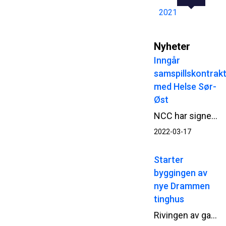
2021
Nyheter
Inngår
samspillskontrak
med Helse Sør-
Øst
NCC har signert samspillskontrakt med Helse Sør-Øst RHF for utvikling av Ny sikkerhetspsykiatri på Ila i Bærum. Samspillsarbeidet starter opp umiddelbart.
2022-03-17
Starter
byggingen av
nye Drammen
tinghus
Rivingen av gamle Park hotell i Drammen er gjennomført. Nå starter Statsbygg og NCC opp betongarbeidene til det nye tinghuset.