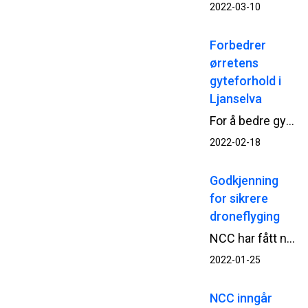
2022-03-10
Forbedrer
ørretens
gyteforhold i
Ljanselva
For å bedre gyteforholdene for ørreten i Ljanselva i Oslo, har NCC Område Oslo nylig utført habitatforbedring.
2022-02-18
Godkjenning
for sikrere
droneflyging
NCC har fått ny godkjenning for fortsatt droneflyging i sine anleggsprosjekt, etter at nye, strengere europeiske regler for å fly drone begynte å gjelde fra nyttår.
2022-01-25
NCC inngår