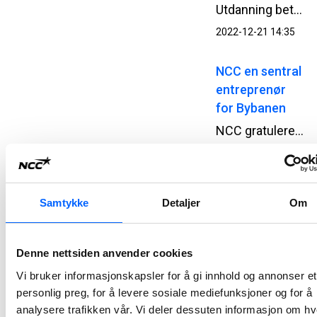
Utdanning betyr noe. Og like muligheter til å lykkes er viktig. NCC er en kunnskapsbedrift og vi ønsker å bidra til at enda flere kan utnytte sitt potensial. Et tilbud om gratis leksehjelp er viktig for mange og bidrar til at flere lykkes på skolen.
2022-12-21 14:35
NCC en sentral
entreprenør
for Bybanen
NCC gratulerer Bergen med dagens åpning av Bybanens linje 2 fra Bergen sentrum til Fyllingsdalen. Dermed har NCC levert sitt ellevte Bybane-prosjekt, og har samlet gjennomført arbeider for Bybanen Utbygging for i overkant av tre MRD NOK.
2022-11-21 10:01
NCC
Samtykke
Detaljer
Om
overleverte
Venjar –
Eidsvoll:
Denne nettsiden anvender cookies
Krysset
Vi bruker informasjonskapsler for å gi innhold og annonser et
mållinjen langt
personlig preg, for å levere sosiale mediefunksjoner og for å
foran skjema
analysere trafikken vår. Vi deler dessuten informasjon om h