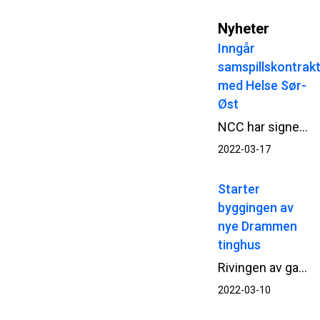
Nyheter
Inngår
samspillskontrak
med Helse Sør-
Øst
NCC har signert samspillskontrakt med Helse Sør-Øst RHF for utvikling av Ny sikkerhetspsykiatri på Ila i Bærum. Samspillsarbeidet starter opp umiddelbart.
2022-03-17
Starter
byggingen av
nye Drammen
tinghus
Rivingen av gamle Park hotell i Drammen er gjennomført. Nå starter Statsbygg og NCC opp betongarbeidene til det nye tinghuset.
2022-03-10