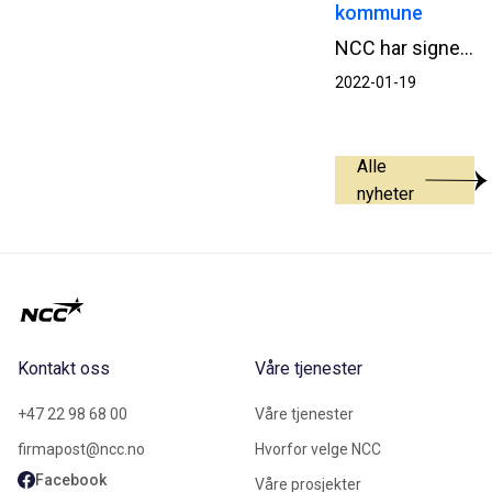
kommune
NCC har signert samspillskontrakt med Øvre Eiker kommune for nytt renseanlegg i Hokksund.
2022-01-19
Alle
nyheter
Kontakt oss
Våre tjenester
+47 22 98 68 00
Våre tjenester
firmapost@ncc.no
Hvorfor velge NCC
Facebook
Våre prosjekter