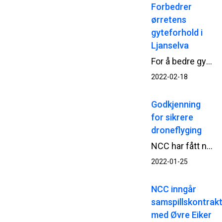
Forbedrer
ørretens
gyteforhold i
Ljanselva
For å bedre gyteforholdene for ørreten i Ljanselva i Oslo, har NCC Område Oslo nylig utført habitatforbedring.
2022-02-18
Godkjenning
for sikrere
droneflyging
NCC har fått ny godkjenning for fortsatt droneflyging i sine anleggsprosjekt, etter at nye, strengere europeiske regler for å fly drone begynte å gjelde fra nyttår.
2022-01-25
NCC inngår
samspillskontrak
med Øvre Eiker