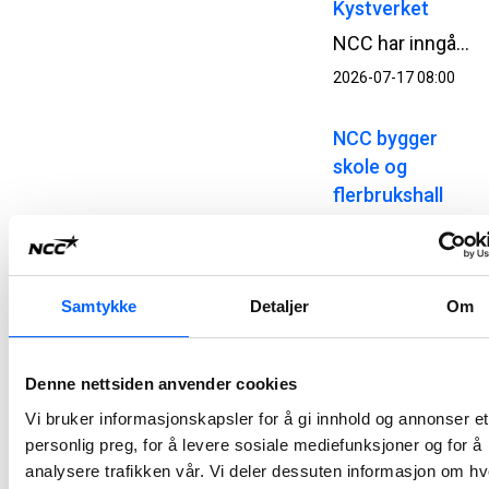
Kystverket
NCC har inngått kontrakt med Kystverket om utbygging av Kjøllefjord fiskerihavn i Lebesby kommune i Finnmark. Kontrakten har en verdi på 510 millioner norske kroner.
2026-07-17 08:00
NCC bygger
skole og
flerbrukshall
for Nesodden
kommune
NCC har signert en totalentreprisekontrakt med Nesodden kommune for bygging av Nesoddtangen skole og flerbrukshall. Avtalen har en verdi på om lag 345 millioner norske kroner.
Samtykke
Detaljer
Om
2026-07-07 13:00
NCC bygger
Denne nettsiden anvender cookies
Atløysambandet
Vi bruker informasjonskapsler for å gi innhold og annonser et
i Vestland
personlig preg, for å levere sosiale mediefunksjoner og for å
analysere trafikken vår. Vi deler dessuten informasjon om h
NCC og Vestland fylkeskommune har signert avtale for bygging av Atløysambandet. Ordreverdien er på om lag 1,5 milliarder norske kroner og er et av de største samferdselsprosjektene i regionen.