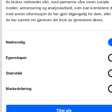
du bruker nettstedet vårt, med partnerne våre innen sosiale
2026-07-07 10:00
medier, annonsering og analysearbeid, som kan kombinere 
med annen informasjon du har gjort tilgjengelig for dem, elle
NCC bygger ny
de har samlet inn gjennom din bruk av tjenestene deres.
adkomst til
Tøyen T-
Samtykkevalg
banestasjon
Nødvendig
NCC har inngått avtale med Sporveien for byggingen av ny adkomst til Tøyen T-banestasjon i Oslo. Prosjektet vil bidra til bedre tilgjengelighet, økt sikkerhet og en mer fremtidsrettet kollektivløsning i et område med stor trafikk. Kontrakten har en verdi på 94 millioner norske kroner.
2026-07-03 12:06
Egenskaper
NCC skal
Statistikk
utvikle Stegen
renseanlegg
sammen med
Markedsføring
Indre Østfold
kommune
Indre Østfold kommune har inngått avtale med NCC om utvikling av Stegen renseanlegg i Askim. Utviklingsarbeidet, sammen med kommunen og prosessentreprenør, starter opp i juni i år og pågår frem til mai 2027.
Tillat alle