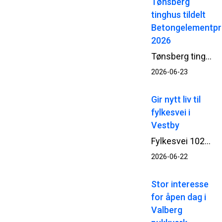
Tønsberg
tinghus tildelt
Betongelementpr
2026
Tønsberg tinghus er tildelt Betongelementprisen 2026 – en pris for arkitektur og byggverk som utmerker seg gjennom innovativ, bærekraftig og estetisk bruk av prefabrikkerte betongelementer. Bak prosjektet står Statsbygg, Add Arkitekter, NCC og Loe Betongelementer.
2026-06-23
Gir nytt liv til
fylkesvei i
Vestby
Fylkesvei 1026 i Vestby har fått nytt liv med økt bæreevne og en mer robust veikonstruksjon etter at NCC har ferdigstilt rehabilitering og asfaltering av den om lag 2 kilometer lange veistrekningen.
2026-06-22
Stor interesse
for åpen dag i
Valberg