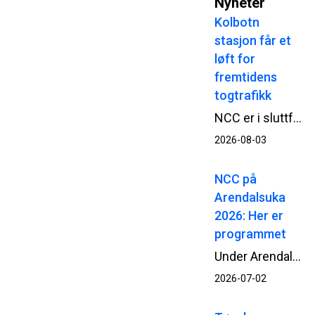
Nyheter
Kolbotn
stasjon får et
løft for
fremtidens
togtrafikk
NCC er i sluttfasen av en omfattende oppgradering av Kolbotn stasjon. Når passasjerene tar i bruk begge de nye plattformene fra 3. august, møter de en mer tilgjengelig og moderne stasjon, bygget mens togtrafikken i stor grad har gått som normalt.
2026-08-03
NCC på
Arendalsuka
2026: Her er
programmet
Under Arendalsuka 2026 deltar NCC i en rekke samtaler og debatter om blant annet beredskap, infrastruktur og gjennomføringsevne. Her får du full oversikt over arrangementene og hvor du kan møte oss.
2026-07-02