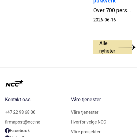
pukkverk
Over 700 personer tok turen da NCC åpnet portene til Valberg pukkverk og inviterte til en innholdsrik og lærerik åpen dag lørdag 13. juni. Arrangementet ga et innblikk i virksomheten bak gjerdet – og interessen var stor.
2026-06-16
Alle
nyheter
Kontakt oss
Våre tjenester
+47 22 98 68 00
Våre tjenester
firmapost@ncc.no
Hvorfor velge NCC
Facebook
Våre prosjekter