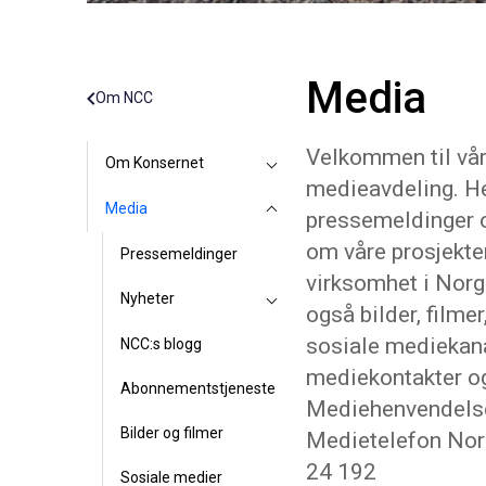
Media
Om NCC
Velkommen til vå
Om Konsernet
medieavdeling. He
Media
pressemeldinger 
om våre prosjekte
Pressemeldinger
virksomhet i Norg
Nyheter
også bilder, filmer
sosiale mediekana
NCC:s blogg
mediekontakter o
Abonnementstjeneste
Mediehenvendelse
Bilder og filmer
Medietelefon Nor
24 192
Sosiale medier