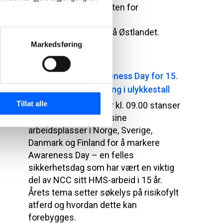
styrker NCC kapasiteten for
bitumenleveranser til
asfaltvirksomheten på Østlandet.
Markedsføring
2025-11-25 08:00
NCC markerer Awareness Day for 15.
gang – tydelig nedgang i ulykkestall
Tillat alle
Onsdag 3. september kl. 09.00 stanser
NCC arbeidet på alle sine
arbeidsplasser i Norge, Sverige,
Danmark og Finland for å markere
Awareness Day – en felles
sikkerhetsdag som har vært en viktig
del av NCC sitt HMS-arbeid i 15 år.
Årets tema setter søkelys på risikofylt
atferd og hvordan dette kan
forebygges.