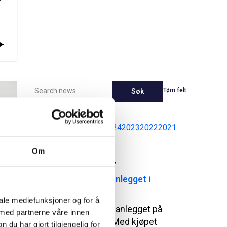
Tøm felt
Søk
Latest
2026
2025
2024
2023
2022
2021
Om
Pressemeldinger
NCC kjøper bitumenanlegget i
Sarpsborg
iale mediefunksjoner og for å
NCC tar over bitumenanlegget på
 med partnerne våre innen
Greåker i Sarpsborg. Med kjøpet
u har gjort tilgjengelig for