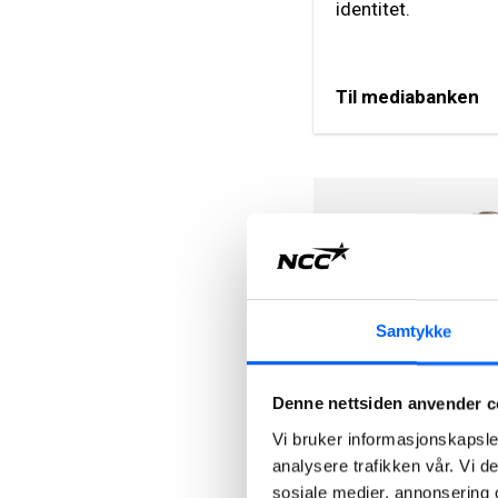
identitet.
Til mediabanken
Samtykke
Denne nettsiden anvender c
Tonje Sund
Head of Communi
Vi bruker informasjonskapsler
analysere trafikken vår. Vi 
NCC Group
sosiale medier, annonsering 