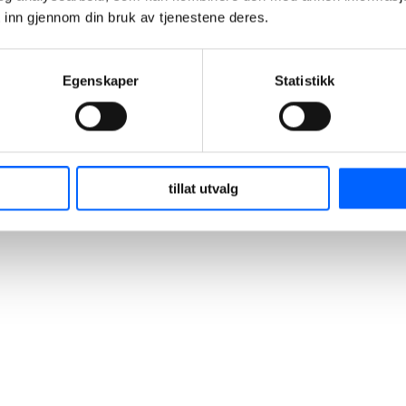
 inn gjennom din bruk av tjenestene deres.
+47 951 30 693
Send epost
Egenskaper
Statistikk
tillat utvalg