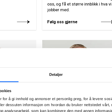
oss, og få et større innblikk i hva vi
jobber med.
Følg oss gjerne
Detaljer
ookies
Tor Heimdahl
cation Norway,
Manager, Media Relations
 for å gi innhold og annonser et personlig preg, for å levere sos
deler dessuten informasjon om hvordan du bruker nettstedet vårt,
Norway, NCC Group
og analysearbeid, som kan kombinere den med annen informasjon d