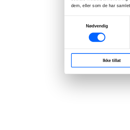
dem, eller som de har samlet
+47 40 30 42 94
Send epost
Samtykkevalg
Nødvendig
Ikke tillat