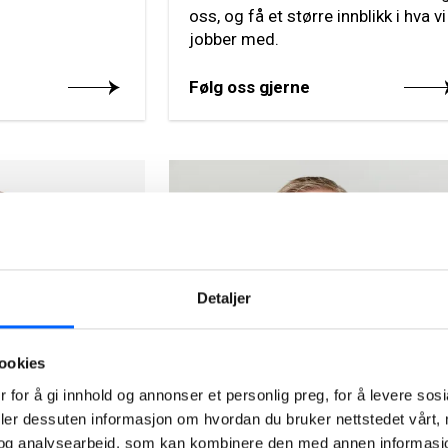
oss, og få et større innblikk i hva vi
jobber med.
Følg oss gjerne
Detaljer
ookies
Tor Heimdahl
cation Norway,
Manager, Media Relations
 for å gi innhold og annonser et personlig preg, for å levere sos
deler dessuten informasjon om hvordan du bruker nettstedet vårt,
Norway, NCC Group
og analysearbeid, som kan kombinere den med annen informasjon d