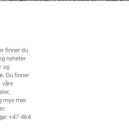
r
r finner du
og nyheter
r og
e. Du finner
, våre
ler,
g mye mer.
r:
ge: +47 464