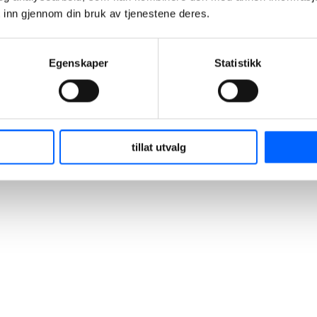
 inn gjennom din bruk av tjenestene deres.
+47 951 30 693
Send epost
Egenskaper
Statistikk
tillat utvalg