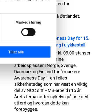
styrker NCC kapasiteten for
bitumenleveranser til
asfaltvirksomheten på Østlandet.
Markedsføring
2025-11-25 08:00
NCC markerer Awareness Day for 15.
gang – tydelig nedgang i ulykkestall
Tillat alle
Onsdag 3. september kl. 09.00 stanser
NCC arbeidet på alle sine
arbeidsplasser i Norge, Sverige,
Danmark og Finland for å markere
Awareness Day – en felles
sikkerhetsdag som har vært en viktig
del av NCC sitt HMS-arbeid i 15 år.
Årets tema setter søkelys på risikofylt
atferd og hvordan dette kan
forebygges.