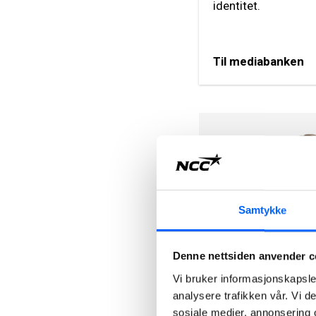
identitet.
Til mediabanken
Samtykke
Denne nettsiden anvender c
Tonje Sund
Head of Communi
Vi bruker informasjonskapsler
analysere trafikken vår. Vi 
NCC Group
sosiale medier, annonsering 