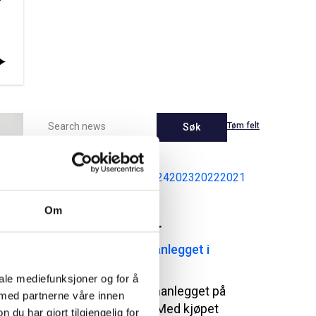
Tøm felt
Søk
Latest
2026
2025
2024
2023
2022
2021
Om
Pressemeldinger
NCC kjøper bitumenanlegget i
Sarpsborg
iale mediefunksjoner og for å
NCC tar over bitumenanlegget på
 med partnerne våre innen
Greåker i Sarpsborg. Med kjøpet
u har gjort tilgjengelig for