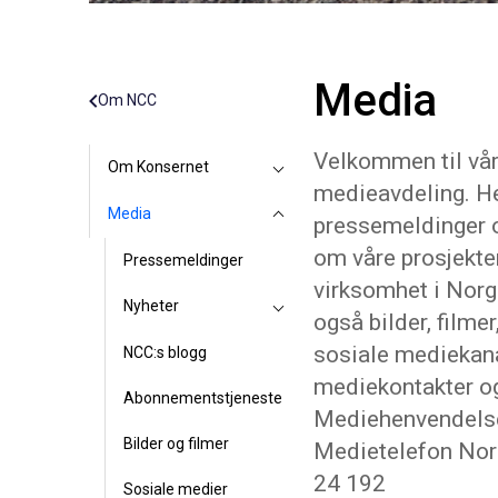
Media
Om NCC
Velkommen til vå
Om Konsernet
medieavdeling. He
Media
pressemeldinger 
om våre prosjekte
Pressemeldinger
virksomhet i Norg
Nyheter
også bilder, filmer
sosiale mediekana
NCC:s blogg
mediekontakter o
Abonnementstjeneste
Mediehenvendelse
Bilder og filmer
Medietelefon Nor
24 192
Sosiale medier