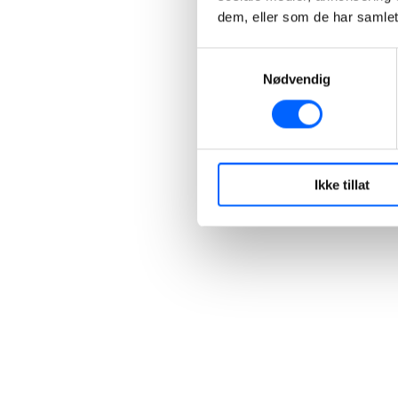
dem, eller som de har samlet
+47 40 30 42 94
Send epost
Samtykkevalg
Nødvendig
Ikke tillat