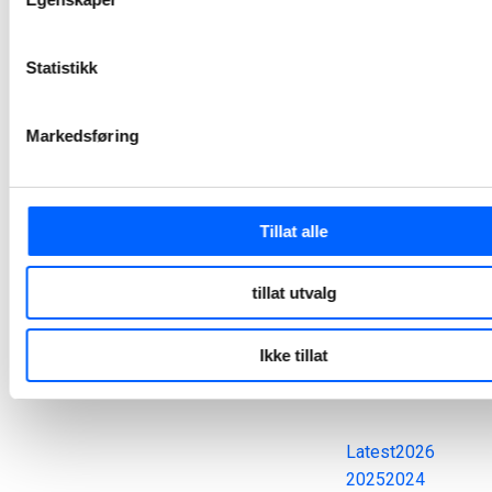
og bygging av
ny flerbrukshall
Nesodden kommune og NCC har inngått en utviklingskontrakt for rehabilitering av Nesoddtangen skole og samfunnshus, samt oppføring av en ny flerbrukshall.
Statistikk
2025-06-04 08:00
Markedsføring
Alle
pressemeldinger
Tillat alle
tillat utvalg
Søk
Ikke tillat
Tøm felt
Latest
2026
2025
2024