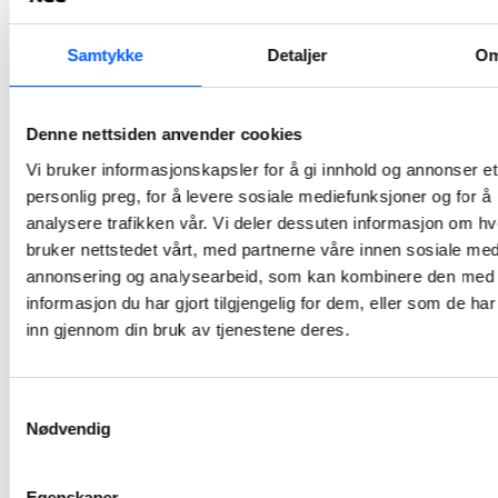
På oppdrag for Anlegg Øst skal NCC asfaltere Rv 3 i Stor-Elvdal kommune.Totalt skal det legges nærmere 40 000 tonn asfalt på den 3,5 kilometer lange nye veistrekningen mellom Evenstad og Imsroa.
2025-08-28 11:45
Samtykke
Detaljer
O
NCC tildelt stor
Denne nettsiden anvender cookies
asfaltkontrakt
på E6-prosjekt i
Vi bruker informasjonskapsler for å gi innhold og annonser et
Trøndelag
personlig preg, for å levere sosiale mediefunksjoner og for å
analysere trafikken vår. Vi deler dessuten informasjon om h
NCC skal levere 200 000 tonn asfalt til veiprosjektet E6 Berkåk – Vindåsliene i Rennebu kommune i Trøndelag.
bruker nettstedet vårt, med partnerne våre innen sosiale med
2025-07-10 08:00
annonsering og analysearbeid, som kan kombinere den med
informasjon du har gjort tilgjengelig for dem, eller som de ha
NCC signerer
inn gjennom din bruk av tjenestene deres.
utviklingskontrak
for
Samtykkevalg
rehabilitering
Nødvendig
av skole og
samfunnshus –
Egenskaper