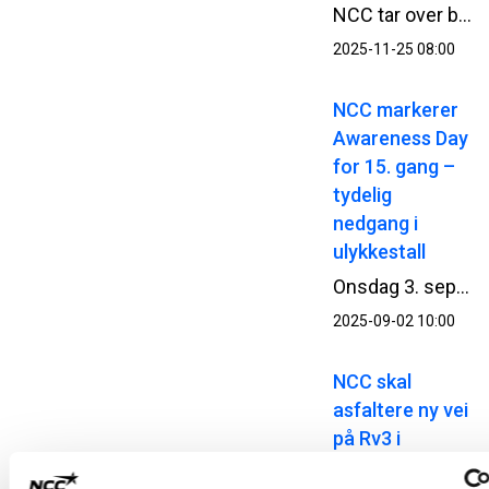
NCC tar over bitumenanlegget på Greåker i Sarpsborg. Med kjøpet styrker NCC kapasiteten for bitumenleveranser til asfaltvirksomheten på Østlandet.
2025-11-25 08:00
NCC markerer
Awareness Day
for 15. gang –
tydelig
nedgang i
ulykkestall
Onsdag 3. september kl. 09.00 stanser NCC arbeidet på alle sine arbeidsplasser i Norge, Sverige, Danmark og Finland for å markere Awareness Day – en felles sikkerhetsdag som har vært en viktig del av NCC sitt HMS-arbeid i 15 år. Årets tema setter søkelys på risikofylt atferd og hvordan dette kan forebygges.
2025-09-02 10:00
NCC skal
asfaltere ny vei
på Rv3 i
Østerdalen