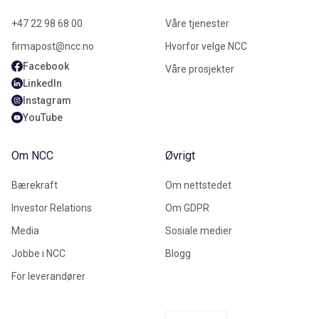
+47 22 98 68 00
Våre tjenester
firmapost@ncc.no
Hvorfor velge NCC
Facebook
Våre prosjekter
LinkedIn
Instagram
YouTube
Om NCC
Øvrigt
Bærekraft
Om nettstedet
Investor Relations
Om GDPR
Media
Sosiale medier
Jobbe i NCC
Blogg
For leverandører