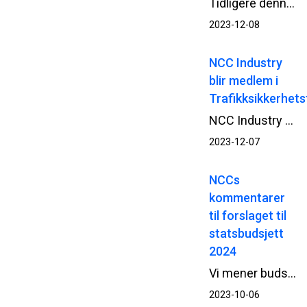
Tidligere denne uken fikk brukerne av Båstadlund arbeids- og aktivitetssenter i Halden besøke det nye bygget som skal stå klart neste år. Med verneutstyr på plass fikk brukerne en gjennomgang i bygget, med forklaring på hvor de ulike rommene skulle være og hvordan det nye senteret vil bli.
2023-12-08
NCC Industry
blir medlem i
Trafikksikkerhet
NCC Industry blir medlem i Trafikksikkerhetsforeningen og skal bidra i organisasjonens arbeid med å styrke sikkerheten i forbindelse med veiarbeid.
2023-12-07
NCCs
kommentarer
til forslaget til
statsbudsjett
2024
Vi mener budsjettforslaget burde lagt opp til høyere bevilgninger til bygg- og anleggsprosjekter med kort oppstartstid, herunder vedlikeholdsprosjekter.
2023-10-06