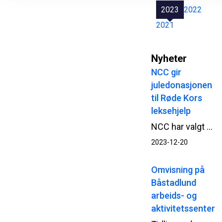
2023
2022
2021
Nyheter
NCC gir
juledonasjonen
til Røde Kors
leksehjelp
NCC har valgt å gi årets juledonasjon til organisasjoner som tilbyr leksehjelp. I Norge går donasjonen til Røde Kors.
2023-12-20
Omvisning på
Båstadlund
arbeids- og
aktivitetssenter