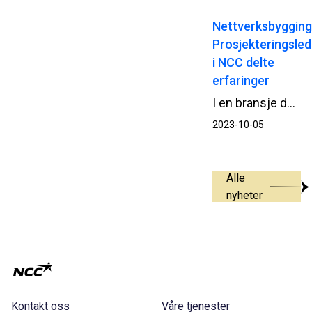
Nettverksbygging
Prosjekteringsle
i NCC delte
erfaringer
I en bransje der suksess ofte måles i effektivitet og kvalitet, er samarbeid og læring av avgjørende betydning. Nylig ble det gjennomført en inspirerende samling for prosjekteringsledere i NCC, hvor deltakerne fikk muligheten til å dele erfaringer, diskutere arbeidsmetoder og dra på prosjektbesøk for å lære av hverandres utfordringer og suksesser.
2023-10-05
Alle
nyheter
Kontakt oss
Våre tjenester