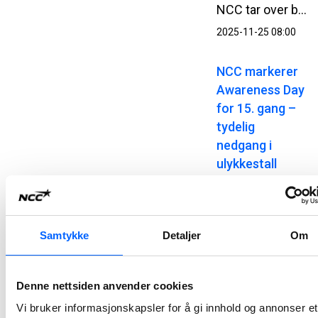
NCC tar over bitumenanlegget på Greåker i Sarpsborg. Med kjøpet styrker NCC kapasiteten for bitumenleveranser til asfaltvirksomheten på Østlandet.
2025-11-25 08:00
NCC markerer
Awareness Day
for 15. gang –
tydelig
nedgang i
ulykkestall
Onsdag 3. september kl. 09.00 stanser NCC arbeidet på alle sine arbeidsplasser i Norge, Sverige, Danmark og Finland for å markere Awareness Day – en felles sikkerhetsdag som har vært en viktig del av NCC sitt HMS-arbeid i 15 år. Årets tema setter søkelys på risikofylt atferd og hvordan dette kan forebygges.
2025-09-02 10:00
Samtykke
Detaljer
Om
NCC skal
asfaltere ny vei
på Rv3 i
Denne nettsiden anvender cookies
Østerdalen
Vi bruker informasjonskapsler for å gi innhold og annonser et