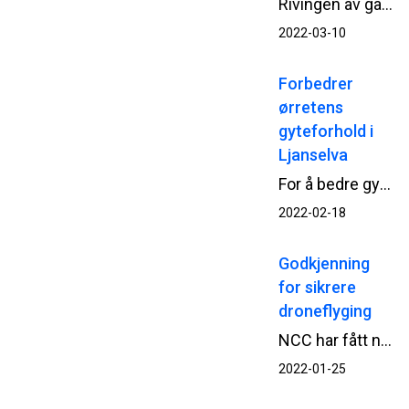
Rivingen av gamle Park hotell i Drammen er gjennomført. Nå starter Statsbygg og NCC opp betongarbeidene til det nye tinghuset.
2022-03-10
Forbedrer
ørretens
gyteforhold i
Ljanselva
For å bedre gyteforholdene for ørreten i Ljanselva i Oslo, har NCC Område Oslo nylig utført habitatforbedring.
2022-02-18
Godkjenning
for sikrere
droneflyging
NCC har fått ny godkjenning for fortsatt droneflyging i sine anleggsprosjekt, etter at nye, strengere europeiske regler for å fly drone begynte å gjelde fra nyttår.
2022-01-25