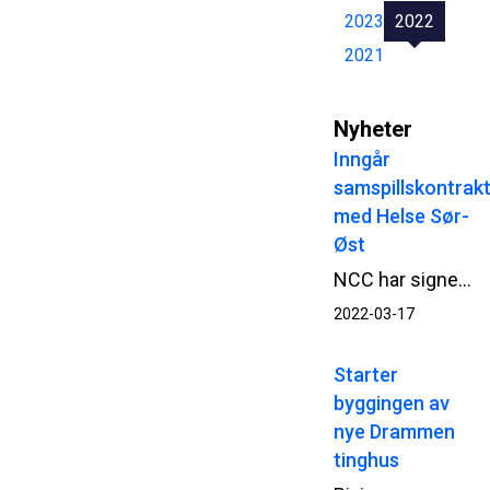
2023
2022
2021
Nyheter
Inngår
samspillskontrak
med Helse Sør-
Øst
NCC har signert samspillskontrakt med Helse Sør-Øst RHF for utvikling av Ny sikkerhetspsykiatri på Ila i Bærum. Samspillsarbeidet starter opp umiddelbart.
2022-03-17
Starter
byggingen av
nye Drammen
tinghus