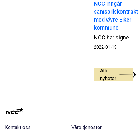
NCC inngår
samspillskontrak
med Øvre Eiker
kommune
NCC har signert samspillskontrakt med Øvre Eiker kommune for nytt renseanlegg i Hokksund.
2022-01-19
Alle
nyheter
Kontakt oss
Våre tjenester