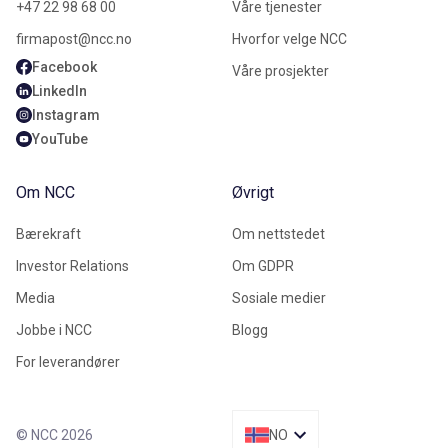
+47 22 98 68 00
Våre tjenester
firmapost@ncc.no
Hvorfor velge NCC
Facebook
Våre prosjekter
LinkedIn
Instagram
YouTube
Om NCC
Øvrigt
Bærekraft
Om nettstedet
Investor Relations
Om GDPR
Media
Sosiale medier
Jobbe i NCC
Blogg
For leverandører
© NCC 2026
NO