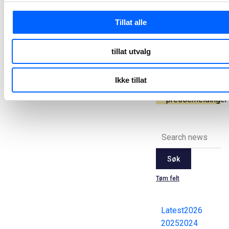
og bygging av
ny flerbrukshall
Tillat alle
Nesodden kommune og NCC har inngått en utviklingskontrakt for rehabilitering av Nesoddtangen skole og samfunnshus, samt oppføring av en ny flerbrukshall.
2025-06-04 08:00
tillat utvalg
Ikke tillat
Alle
pressemeldinger
Søk
Tøm felt
Latest
2026
2025
2024