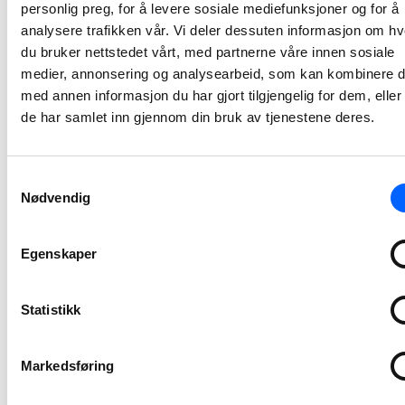
personlig preg, for å levere sosiale mediefunksjoner og for å
På oppdrag for Anlegg Øst skal NCC asfaltere Rv 3 i Stor-Elvdal kommune.Totalt skal det legges nærmere 40 000 tonn asfalt på den 3,5 kilometer lange nye veistrekningen mellom Evenstad og Imsroa.
analysere trafikken vår. Vi deler dessuten informasjon om h
2025-08-28 11:45
du bruker nettstedet vårt, med partnerne våre innen sosiale
medier, annonsering og analysearbeid, som kan kombinere 
NCC tildelt stor
med annen informasjon du har gjort tilgjengelig for dem, elle
asfaltkontrakt
de har samlet inn gjennom din bruk av tjenestene deres.
på E6-prosjekt i
Trøndelag
Samtykkevalg
NCC skal levere 200 000 tonn asfalt til veiprosjektet E6 Berkåk – Vindåsliene i Rennebu kommune i Trøndelag.
Nødvendig
2025-07-10 08:00
Egenskaper
NCC signerer
utviklingskontrak
Statistikk
for
rehabilitering
av skole og
Markedsføring
samfunnshus –