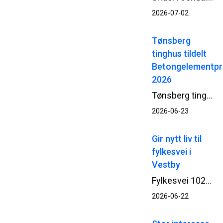
2026-07-02
Tønsberg
tinghus tildelt
Betongelementpr
2026
Tønsberg tinghus er tildelt Betongelementprisen 2026 – en pris for arkitektur og byggverk som utmerker seg gjennom innovativ, bærekraftig og estetisk bruk av prefabrikkerte betongelementer. Bak prosjektet står Statsbygg, Add Arkitekter, NCC og Loe Betongelementer.
2026-06-23
Gir nytt liv til
fylkesvei i
Vestby
Fylkesvei 1026 i Vestby har fått nytt liv med økt bæreevne og en mer robust veikonstruksjon etter at NCC har ferdigstilt rehabilitering og asfaltering av den om lag 2 kilometer lange veistrekningen.
2026-06-22