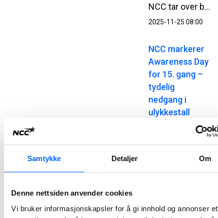
NCC tar over bitumenanlegget på Greåker i Sarpsborg. Med kjøpet styrker NCC kapasiteten for bitumenleveranser til asfaltvirksomheten på Østlandet.
2025-11-25 08:00
NCC markerer
Awareness Day
for 15. gang –
tydelig
nedgang i
ulykkestall
Onsdag 3. september kl. 09.00 stanser NCC arbeidet på alle sine arbeidsplasser i Norge, Sverige, Danmark og Finland for å markere Awareness Day – en felles sikkerhetsdag som har vært en viktig del av NCC sitt HMS-arbeid i 15 år. Årets tema setter søkelys på risikofylt atferd og hvordan dette kan forebygges.
2025-09-02 10:00
Samtykke
Detaljer
Om
NCC skal
asfaltere ny vei
Denne nettsiden anvender cookies
på Rv3 i
Østerdalen
Vi bruker informasjonskapsler for å gi innhold og annonser et