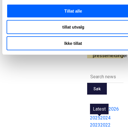
og bygging av
ny flerbrukshall
Tillat alle
Nesodden kommune og NCC har inngått en utviklingskontrakt for rehabilitering av Nesoddtangen skole og samfunnshus, samt oppføring av en ny flerbrukshall.
2025-06-04 08:00
tillat utvalg
Ikke tillat
Alle
pressemeldinger
Søk
Latest
2026
2025
2024
2023
2022