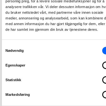
personlig preg, for å levere sosiale mediefunksjoner og for å
På oppdrag for Anlegg Øst skal NCC asfaltere Rv 3 i Stor-Elvdal kommune.Totalt skal det legges nærmere 40 000 tonn asfalt på den 3,5 kilometer lange nye veistrekningen mellom Evenstad og Imsroa.
analysere trafikken vår. Vi deler dessuten informasjon om h
2025-08-28 11:45
du bruker nettstedet vårt, med partnerne våre innen sosiale
medier, annonsering og analysearbeid, som kan kombinere 
NCC tildelt stor
med annen informasjon du har gjort tilgjengelig for dem, elle
asfaltkontrakt
de har samlet inn gjennom din bruk av tjenestene deres.
på E6-prosjekt i
Trøndelag
Samtykkevalg
NCC skal levere 200 000 tonn asfalt til veiprosjektet E6 Berkåk – Vindåsliene i Rennebu kommune i Trøndelag.
Nødvendig
2025-07-10 08:00
Egenskaper
NCC signerer
utviklingskontrak
Statistikk
for
rehabilitering
av skole og
Markedsføring
samfunnshus –