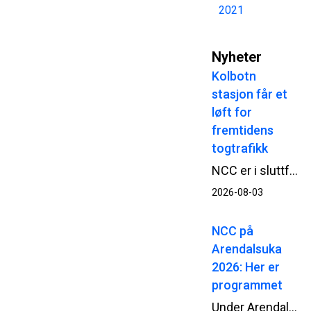
2021
Nyheter
Kolbotn
stasjon får et
løft for
fremtidens
togtrafikk
NCC er i sluttfasen av en omfattende oppgradering av Kolbotn stasjon. Når passasjerene tar i bruk begge de nye plattformene fra 3. august, møter de en mer tilgjengelig og moderne stasjon, bygget mens togtrafikken i stor grad har gått som normalt.
2026-08-03
NCC på
Arendalsuka
2026: Her er
programmet
Under Arendalsuka 2026 deltar NCC i en rekke samtaler og debatter om blant annet beredskap, infrastruktur og gjennomføringsevne. Her får du full oversikt over arrangementene og hvor du kan møte oss.