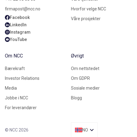
firmapost@ncc.no
Hvorfor velge NCC
Facebook
Våre prosjekter
LinkedIn
Instagram
YouTube
Om NCC
Øvrigt
Bærekraft
Om nettstedet
Investor Relations
Om GDPR
Media
Sosiale medier
Jobbe i NCC
Blogg
For leverandører
© NCC 2026
NO