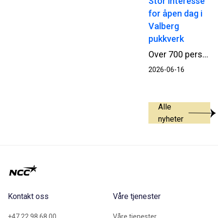
Stor interesse
for åpen dag i
Valberg
pukkverk
Over 700 personer tok turen da NCC åpnet portene til Valberg pukkverk og inviterte til en innholdsrik og lærerik åpen dag lørdag 13. juni. Arrangementet ga et innblikk i virksomheten bak gjerdet – og interessen var stor.
2026-06-16
Alle
nyheter
Kontakt oss
Våre tjenester
+47 22 98 68 00
Våre tjenester