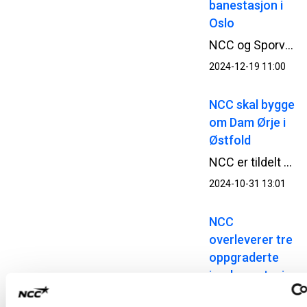
banestasjon i
Oslo
NCC og Sporveien har inngått kontrakt for oppgradering av Majorstuen T-banestasjon i Oslo. Kontrakten har en verdi på cirka 350 MNOK.
2024-12-19 11:00
NCC skal bygge
om Dam Ørje i
Østfold
NCC er tildelt kontrakt for ombygging og rehabilitering av Dam Ørje i Østfold. Prosjektet har en kontraktssum på ca. 65 MNOK.
2024-10-31 13:01
NCC
overleverer tre
oppgraderte
jernbanestasjone
i Oslo