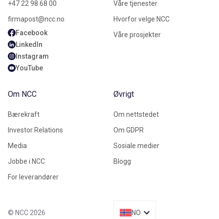
+47 22 98 68 00
Våre tjenester
firmapost@ncc.no
Hvorfor velge NCC
Facebook
Våre prosjekter
LinkedIn
Instagram
YouTube
Om NCC
Øvrigt
Bærekraft
Om nettstedet
Investor Relations
Om GDPR
Media
Sosiale medier
Jobbe i NCC
Blogg
For leverandører
© NCC 2026
NO