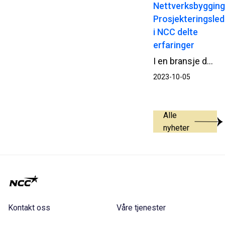
Nettverksbygging
Prosjekteringsle
i NCC delte
erfaringer
I en bransje der suksess ofte måles i effektivitet og kvalitet, er samarbeid og læring av avgjørende betydning. Nylig ble det gjennomført en inspirerende samling for prosjekteringsledere i NCC, hvor deltakerne fikk muligheten til å dele erfaringer, diskutere arbeidsmetoder og dra på prosjektbesøk for å lære av hverandres utfordringer og suksesser.
2023-10-05
Alle
nyheter
Kontakt oss
Våre tjenester