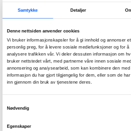
Tre av åtte jernbanestasjoner som NCC oppgraderer i Oslo-regionen på oppdrag fra Bane NOR, er denne uken overlevert og satt i drift. Stasjonene skal blant annet tilpasses nye togsett, og Haugenstua, Strømmen og Fjellhamar er først ut.
Samtykke
Detaljer
O
2024-10-30 10:03
NCC
Denne nettsiden anvender cookies
Awareness
Vi bruker informasjonskapsler for å gi innhold og annonser et
Day: Vi jobber
personlig preg, for å levere sosiale mediefunksjoner og for å
sikkert eller
analysere trafikken vår. Vi deler dessuten informasjon om h
ikke i det hele
bruker nettstedet vårt, med partnerne våre innen sosiale med
tatt
annonsering og analysearbeid, som kan kombinere den med
informasjon du har gjort tilgjengelig for dem, eller som de ha
I morgen arrangeres Awareness Day på alle NCCs nordiske arbeidsplasser. Årets tema understreker den kritiske betydningen av å gjenkjenne og adressere risikoatferd som kan føre til utrygge og usunne arbeidsmiljøer: “Jeg går aldri på akkord med sikkerhet – jeg jobber sikkert eller ikke i det hele tatt”.
inn gjennom din bruk av tjenestene deres.
2024-09-03 10:11
Første
Samtykkevalg
Nødvendig
plusshus i
Halden
kommune
Egenskaper