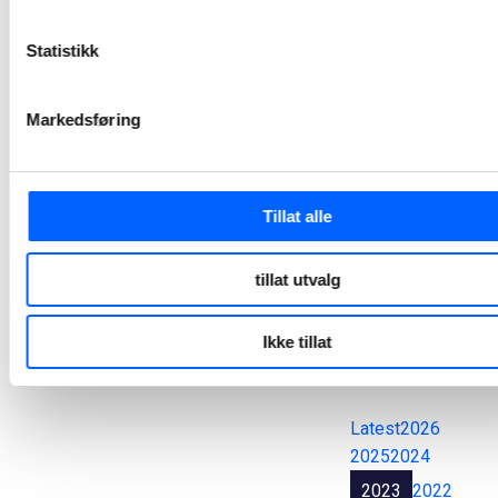
levert av NCC
Båstadlund arbeids- og aktivitetssenter ble torsdag denne uken offisielt åpnet og er Halden kommunes første plusshus. NCC har stått for byggingen og med energibrønner og solceller på taket, vil dette bygget produsere mer strøm enn det bruker.
Statistikk
2024-08-29 15:35
Markedsføring
Alle
pressemeldinger
Tillat alle
tillat utvalg
Søk
Ikke tillat
Tøm felt
Latest
2026
2025
2024
2023
2022