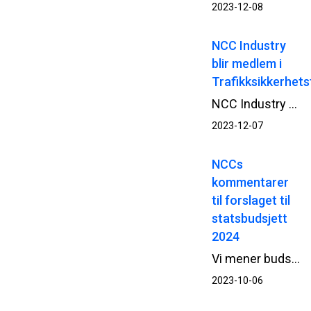
2023-12-08
NCC Industry
blir medlem i
Trafikksikkerhet
NCC Industry blir medlem i Trafikksikkerhetsforeningen og skal bidra i organisasjonens arbeid med å styrke sikkerheten i forbindelse med veiarbeid.
2023-12-07
NCCs
kommentarer
til forslaget til
statsbudsjett
2024
Vi mener budsjettforslaget burde lagt opp til høyere bevilgninger til bygg- og anleggsprosjekter med kort oppstartstid, herunder vedlikeholdsprosjekter.
2023-10-06