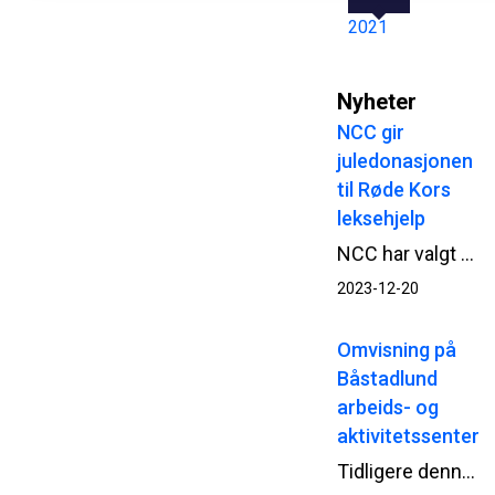
2021
Nyheter
NCC gir
juledonasjonen
til Røde Kors
leksehjelp
NCC har valgt å gi årets juledonasjon til organisasjoner som tilbyr leksehjelp. I Norge går donasjonen til Røde Kors.
2023-12-20
Omvisning på
Båstadlund
arbeids- og
aktivitetssenter
Tidligere denne uken fikk brukerne av Båstadlund arbeids- og aktivitetssenter i Halden besøke det nye bygget som skal stå klart neste år. Med verneutstyr på plass fikk brukerne en gjennomgang i bygget, med forklaring på hvor de ulike rommene skulle være og hvordan det nye senteret vil bli.