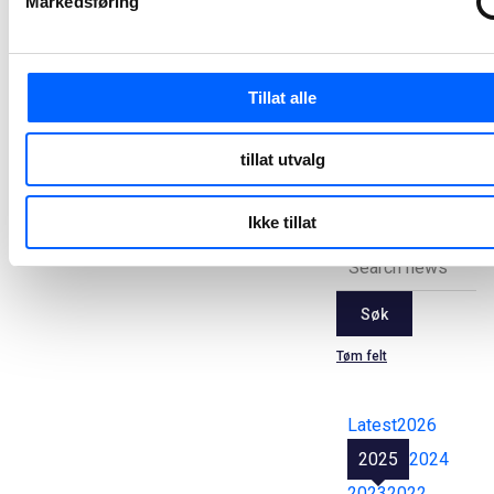
Markedsføring
jernbanestasjone
NCC har i dag signert en samspillskontrakt med Bane NOR for ombygging og tilpasning av åtte jernbanestasjoner i Oslo-regionen for nye togsett.
2023-11-14 14:50
Tillat alle
Alle
tillat utvalg
pressemeldinger
Ikke tillat
Søk
Tøm felt
Latest
2026
2025
2024
2023
2022