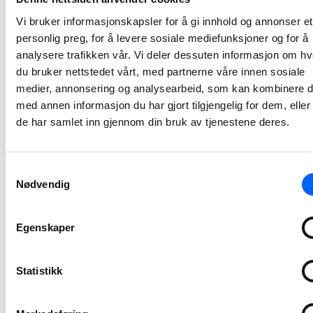
Lars Petter Gamlem er i dag avdelingsleder for NCCs avdeling i Midt-Norge, en rolle han har hatt siden 2015. Han er utdannet sivilingeniør, Master of Science and Technology, fra NTNU.
Vi bruker informasjonskapsler for å gi innhold og annonser et
2023-12-04 13:01
personlig preg, for å levere sosiale mediefunksjoner og for å
analysere trafikken vår. Vi deler dessuten informasjon om h
NCC har
du bruker nettstedet vårt, med partnerne våre innen sosiale
signert fire nye
medier, annonsering og analysearbeid, som kan kombinere 
kontrakter med
med annen informasjon du har gjort tilgjengelig for dem, elle
de har samlet inn gjennom din bruk av tjenestene deres.
Oslo kommune
NCC har nylig signert fire nye kontrakter med henholdsvis Vann- og avløpsetaten, Bymiljøetaten og OsloBygg KF. De fire kontraktene har en samlet verdi på cirka 240 MNOK.
2023-11-17 07:45
Samtykkevalg
Nødvendig
NCC har
inngått
Egenskaper
samspillsavtale
med Bane NOR
Statistikk
for ombygging
av