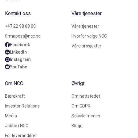
Kontakt oss
Våre tjenester
+47 22 98 68 00
Våre tjenester
firmapost@ncc.no
Hvorfor velge NCC
Facebook
Våre prosjekter
LinkedIn
Instagram
YouTube
Om NCC
Øvrigt
Bærekraft
Om nettstedet
Investor Relations
Om GDPR
Media
Sosiale medier
Jobbe i NCC
Blogg
For leverandører