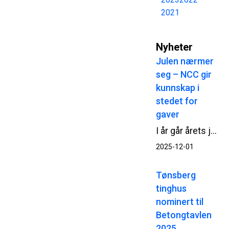
2021
Nyheter
Julen nærmer
seg – NCC gir
kunnskap i
stedet for
gaver
I år går årets juledonasjon fra NCC til Røde Kors Leksehjelp. Gjennom støtte til utdanning gir NCC flere unge en mulighet til å lykkes med skolearbeidet.
2025-12-01
Tønsberg
tinghus
nominert til
Betongtavlen
2025