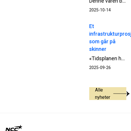
Denne våren byttet NCC fyringskilde fra fossil gass til trepellets ved asfaltfabrikken på Lierskogen utenfor Drammen. Resultatet er betydelige reduksjoner i CO₂-utslipp – opptil 90 prosent – og et viktig bidrag i arbeidet med å redusere utslipp fra asfaltproduksjon.
2025-10-14
Et
infrastrukturpros
som går på
skinner
«Tidsplanen holdt» og "På Majorstuen går det på skinner" lyder det fra Aftenpostens på lederplass. Prosjektet trekkes frem som et sjeldent eksempel på at infrastrukturprosjekter faktisk kan gjennomføres som planlagt.
2025-09-26
Alle
nyheter