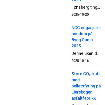
Tønsberg tinghus er blant de fire finalistene til Betongtavlen 2025, den prestisjefylte prisen for betongarkitektur. Prisen deles ut til byggverk hvor betong er brukt på en miljømessig, estetisk og teknisk fremragende måte.
2025-10-20
NCC engasjerer
ungdom på
Bygg Camp
2025
Denne uken deltar NCC på Bygg Reis Deg – Bygg Camp 2025, et rekrutteringsarrangement som samler over 1200 ungdomsskoleelever fra hele landet. Målet er å inspirere unge til å velge yrkesfaglig utdanning og vise frem mulighetene i byggenæringen.
2025-10-16
Store CO₂-kutt
med
pelletsfyring på
Lierskogen
asfaltfabrikk