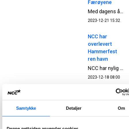
Færøyene
Med dagens åpning av Sandoytunnelen har NCC ferdigstilt den andre undersjøiske veitunnelen på øyriket siden 2020, og til en samlet verdi av 2,7 MNOK.
2023-12-21 15:32
NCC har
overlevert
Hammerfest
ren havn
NCC har nylig overlevert prosjekt Hammerfest ren havn til Kystverket og Hammerfest kommune, og har dermed ferdigstilt den storstilte miljøoppryddingen og fornyelsen av kommunens byhavn og Forsøl fiskerihavn.
2023-12-18 08:00
Lars Petter
Gamlem er ny
leder i NCC
Samtykke
Detaljer
Om
Building
Norway
Denne nettsiden anvender cookies