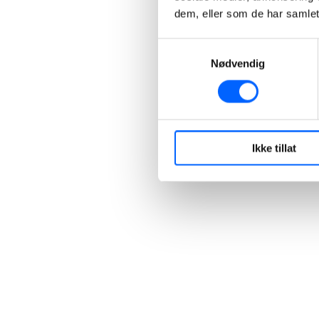
dem, eller som de har samlet
+47 40 30 42 94
Send epost
Samtykkevalg
Nødvendig
Ikke tillat