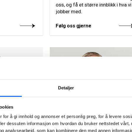
oss, og få et større innblikk i hva vi
jobber med.
Følg oss gjerne
Detaljer
ookies
Tor Heimdahl
cation Norway,
Manager, Media Relations
 for å gi innhold og annonser et personlig preg, for å levere sos
deler dessuten informasjon om hvordan du bruker nettstedet vårt,
Norway, NCC Group
og analysearbeid, som kan kombinere den med annen informasjon d