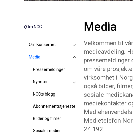
Media
Om NCC
Velkommen til vå
Om Konsernet
medieavdeling. He
Media
pressemeldinger 
om våre prosjekte
Pressemeldinger
virksomhet i Norg
Nyheter
også bilder, filmer
sosiale mediekana
NCC:s blogg
mediekontakter o
Abonnementstjeneste
Mediehenvendelse
Bilder og filmer
Medietelefon Nor
24 192
Sosiale medier