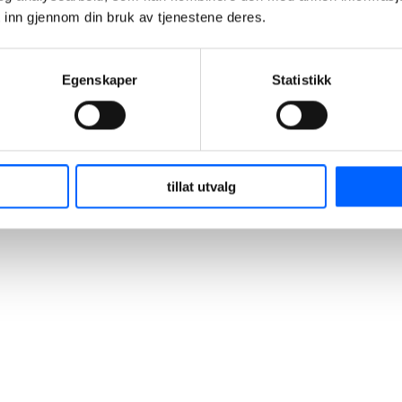
 inn gjennom din bruk av tjenestene deres.
+47 951 30 693
Send epost
Egenskaper
Statistikk
tillat utvalg