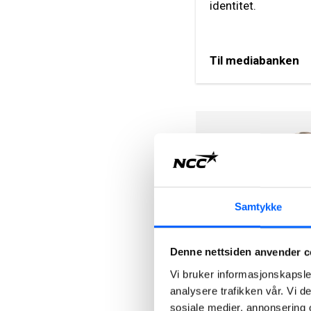
identitet.
Til mediabanken
Samtykke
Denne nettsiden anvender c
Tonje Sund
Head of Communi
Vi bruker informasjonskapsler
analysere trafikken vår. Vi 
NCC Group
sosiale medier, annonsering 