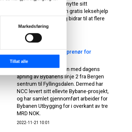
til at enda flere kan utnytte sitt
potensial. Et tilbud om gratis leksehjelp
er viktig for mange og bidrar til at flere
lykkes på skolen.
Markedsføring
2022-12-21 14:35
NCC en sentral entreprenør for
Bybanen
Tillat alle
NCC gratulerer Bergen med dagens
åpning av Bybanens linje 2 fra Bergen
sentrum til Fyllingsdalen. Dermed har
NCC levert sitt ellevte Bybane-prosjekt,
og har samlet gjennomført arbeider for
Bybanen Utbygging for i overkant av tre
MRD NOK.
2022-11-21 10:01