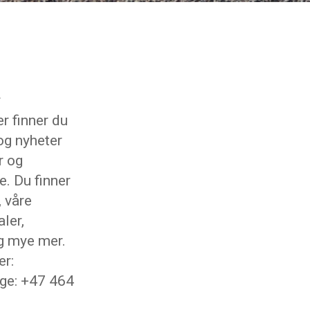
r
r finner du
og nyheter
r og
e. Du finner
, våre
ler,
g mye mer.
r:
ge: +47 464