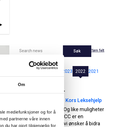
Tøm felt
Søk
Latest
2026
2025
2024
2023
2022
2021
Om
Pressemeldinger
NCC donerer til Røde Kors Leksehjelp
Utdanning betyr noe. Og like muligheter
iale mediefunksjoner og for å
til å lykkes er viktig. NCC er en
 med partnerne våre innen
kunnskapsbedrift og vi ønsker å bidra
u har gjort tilgjengelig for