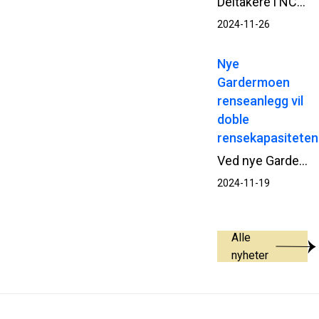
Deltakere i NCCs talentprogram Next Generaton skal i ni måneder jobbe målrettet sammen for å bli enda dyktigere i sine roller. Nylig var gruppen samlet i Oslo og Drammen for nettverksbygging, prosjektbesøk og presentasjoner.
2024-11-26
Nye
Gardermoen
renseanlegg vil
doble
rensekapasiteten
Ved nye Gardermoen renseanlegg er både selve bygganlegget og utomhusarbeider ferdigstilt av NCC. I høst testes anlegget for å se at alt fungerer som det skal, fram til planlagt driftssettelse i januar 2025.
2024-11-19
Alle
nyheter