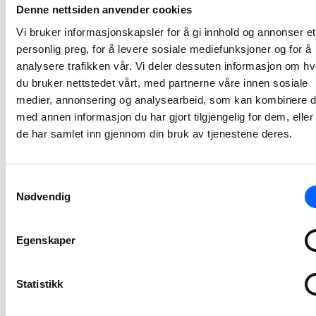
Denne nettsiden anvender cookies
NCC bygger
Vi bruker informasjonskapsler for å gi innhold og annonser et
personlig preg, for å levere sosiale mediefunksjoner og for å
Bentsebrua
analysere trafikken vår. Vi deler dessuten informasjon om h
skole for Oslo
du bruker nettstedet vårt, med partnerne våre innen sosiale
kommune
medier, annonsering og analysearbeid, som kan kombinere 
NCC og Oslo kommune ved Oslobygg KF har signert kontrakt om bygging av Bentsebrua skole i Treschows gate i Oslo. Ungdomsskolen på 9 000 BTA, med plass til 540 elever, vil få en meget høy miljøstandard. Kontraktssummen er MNOK 360.
med annen informasjon du har gjort tilgjengelig for dem, elle
2021-11-19 15:23
de har samlet inn gjennom din bruk av tjenestene deres.
Sjøentreprenøre
Samtykkevalg
utdyper
Nødvendig
innseilingen
ved Egersund
Egenskaper
Sjøentreprenøren har inngått kontrakt med Kystverket for utdyping av innseilingen Maurholen ved Egersund i Rogaland.
2021-09-09 09:39
Statistikk