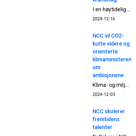
I en høytidelig seremoni ble det nylig holdt kranselag på Ila sikkerhetspsykiatri, hvor Bjørn Hauge fra Helse Sør-Øst RHF sin prosjektorganisasjon HSØ PO, fremhevet den gode kulturen som har preget prosjektet. Fagarbeiderne ble rost for sin kompetanse, og det gode samarbeidet på prosjektet og den sterke HMS-kulturen ble trukket frem som nøkkelfaktorer for prosjektets suksess.
2024-12-16
NCC vil CO2-
kutte videre og
orienterte
klimaministeren
om
ambisjonene
Klima- og miljøminister Tore O. Sandvik besøkte denne uken NCCs asfaltfabrikk i Trondheim. På agendaen sto NCCs arbeid med CO2-reduserende tiltak i asfaltproduksjonen og erfaringene med Vegvesenets modell for CO2-vekting av asfaltkontrakter.
2024-12-03
NCC skolerer
fremtidens
talenter