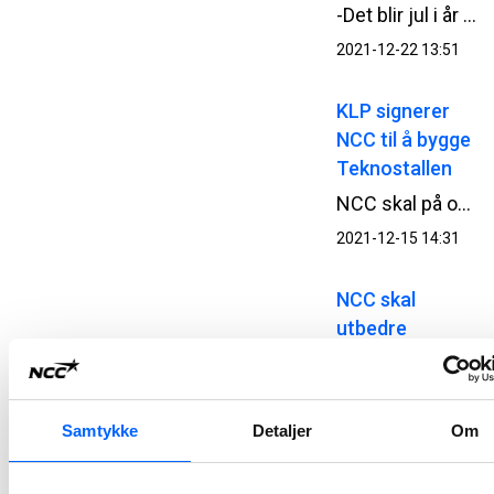
-Det blir jul i år også! Julenissen er observert over Granåsen i Trondheim. Det kan pressesjef og nisseobservatør i NCC, Tor Heimdahl, fortelle.
2021-12-22 13:51
KLP signerer
NCC til å bygge
Teknostallen
NCC skal på oppdrag for KLP Eiendom AS bygge Teknostallen i Trondheim. Det 47 250 kvadratmeter store kontorbygget er planlagt ferdigstilt i september 2025.
2021-12-15 14:31
NCC skal
utbedre
havnene i
Hammerfest og
Forsøl
Samtykke
Detaljer
Om
På oppdrag for Hammerfest kommune og Kystverket skal NCC utbedre havnene i Hammerfest og Forsøl. Oppdraget innebærer en storstilt miljøopprydning og fornyelse av de to havnene i kommunen. Prosjektet gjennomføres i en hovedentreprise og kontraktsverdien er MNOK 348.
2021-12-03 11:00