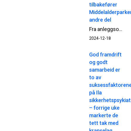
tilbakefører
Middelalderparke
andre del
Fra anleggsområde til grønt byrom - til glede for Oslos befolkning og besøkende. NCC er i høst godt i gang med andre og siste delen av arbeidene med tilbakeføringen og opprustingen av terrenget i Middelalderparken i Oslo.
2024-12-18
God framdrift
og godt
samarbeid er
to av
suksessfaktoren
på Ila
sikkerhetspsykiat
– forrige uke
markerte de
tett tak med
kranselag.