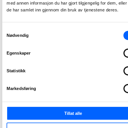
med annen informasjon du har gjort tilgjengelig for dem, elle
de har samlet inn gjennom din bruk av tjenestene deres.
NCC bygger
Bentsebrua
skole for Oslo
Samtykkevalg
kommune
Nødvendig
NCC og Oslo kommune ved Oslobygg KF har signert kontrakt om bygging av Bentsebrua skole i Treschows gate i Oslo. Ungdomsskolen på 9 000 BTA, med plass til 540 elever, vil få en meget høy miljøstandard. Kontraktssummen er MNOK 360.
Egenskaper
2021-11-19 15:23
Sjøentreprenøre
Statistikk
utdyper
innseilingen
Markedsføring
ved Egersund
Sjøentreprenøren har inngått kontrakt med Kystverket for utdyping av innseilingen Maurholen ved Egersund i Rogaland.
2021-09-09 09:39
Tillat alle