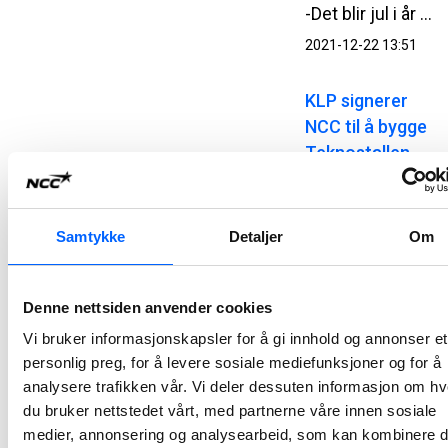
-Det blir jul i år også! Julenissen er observert over Granåsen i Trondheim. Det kan pressesjef og nisseobservatør i NCC, Tor Heimdahl, fortelle.
2021-12-22 13:51
KLP signerer
NCC til å bygge
Teknostallen
NCC skal på oppdrag for KLP Eiendom AS bygge Teknostallen i Trondheim. Det 47 250 kvadratmeter store kontorbygget er planlagt ferdigstilt i september 2025.
2021-12-15 14:31
Samtykke
Detaljer
Om
NCC skal
utbedre
Denne nettsiden anvender cookies
havnene i
Vi bruker informasjonskapsler for å gi innhold og annonser et
Hammerfest og
personlig preg, for å levere sosiale mediefunksjoner og for å
Forsøl
analysere trafikken vår. Vi deler dessuten informasjon om h
På oppdrag for Hammerfest kommune og Kystverket skal NCC utbedre havnene i Hammerfest og Forsøl. Oppdraget innebærer en storstilt miljøopprydning og fornyelse av de to havnene i kommunen. Prosjektet gjennomføres i en hovedentreprise og kontraktsverdien er MNOK 348.
du bruker nettstedet vårt, med partnerne våre innen sosiale
medier, annonsering og analysearbeid, som kan kombinere 
2021-12-03 11:00