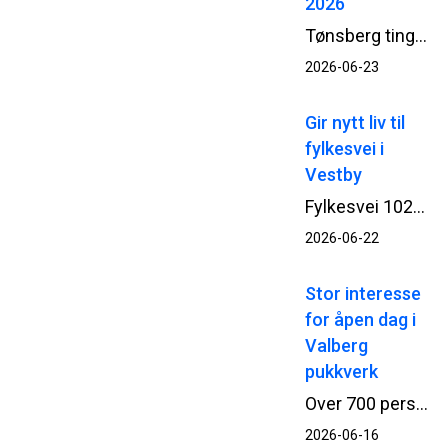
2026
Tønsberg tinghus er tildelt Betongelementprisen 2026 – en pris for arkitektur og byggverk som utmerker seg gjennom innovativ, bærekraftig og estetisk bruk av prefabrikkerte betongelementer. Bak prosjektet står Statsbygg, Add Arkitekter, NCC og Loe Betongelementer.
2026-06-23
Gir nytt liv til
fylkesvei i
Vestby
Fylkesvei 1026 i Vestby har fått nytt liv med økt bæreevne og en mer robust veikonstruksjon etter at NCC har ferdigstilt rehabilitering og asfaltering av den om lag 2 kilometer lange veistrekningen.
2026-06-22
Stor interesse
for åpen dag i
Valberg
pukkverk
Over 700 personer tok turen da NCC åpnet portene til Valberg pukkverk og inviterte til en innholdsrik og lærerik åpen dag lørdag 13. juni. Arrangementet ga et innblikk i virksomheten bak gjerdet – og interessen var stor.
2026-06-16