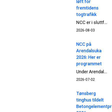
løft for
fremtidens
togtrafikk
NCC er i sluttfasen av en omfattende oppgradering av Kolbotn stasjon. Når passasjerene tar i bruk begge de nye plattformene fra 3. august, møter de en mer tilgjengelig og moderne stasjon, bygget mens togtrafikken i stor grad har gått som normalt.
2026-08-03
NCC på
Arendalsuka
2026: Her er
programmet
Under Arendalsuka 2026 deltar NCC i en rekke samtaler og debatter om blant annet beredskap, infrastruktur og gjennomføringsevne. Her får du full oversikt over arrangementene og hvor du kan møte oss.
2026-07-02
Tønsberg
tinghus tildelt
Betongelementpr